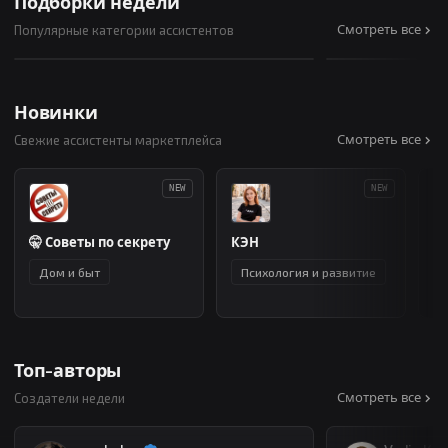
Подборки недели
Личности и эксперты
AI и техноло
Смотреть все
Популярные категории ассистентов
Ассистентов:
Ассистентов:
17
29
Новинки
Смотреть все
Свежие ассистенты маркетплейса
NEW
NEW
🤫 Советы по секрету
КЭН
П
Дом и быт
Психология и развитие
Топ-авторы
Смотреть все
Создатели недели