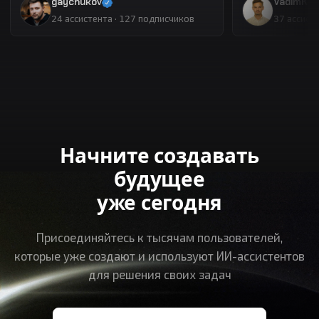
gaychukov
VadimKha
ассистента ·
подписчиков
ассисте
24
127
37
Начните создавать
будущее
уже сегодня
Присоединяйтесь к тысячам пользователей,
которые уже создают и используют ИИ-ассистентов
для решения своих задач