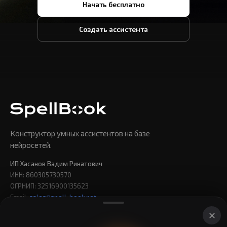
Начать бесплатно
Создать ассистента
Конструктор умных ассистентов на базе
нейросетей.
ИП Хасанов Вадим Ринатович
ИНН: 860305730570
ОГРНИП: 32516900135623
Email:
sales@spell-book.net
Индекс: 420076