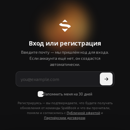
Компания
Обучение
О нас
Блог
Вход или регистрация
Контакты
Введите почту — мы пришлём код для входа.
Если аккаунта ещё нет, он создастся
Ресурсы
автоматически.
Документация
Служба поддержки
Политика конфиденциальности
Условия использования
Запомнить меня на 30 дней
Регистрируясь — вы подтверждаете, что будете получать
обновления от команды SpellBook и что вы прочитали,
поняли и согласились с
Публичной офертой
и
© 2026 SpellBook. Все права защищены.
Партнёрским договором
.
Публичная оферта
Партнерский договор