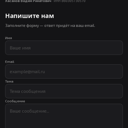
Хасанов Вадим Ринатович
· ИНН
860305730570
Напишите нам
Заполните форму — ответ придёт на ваш email.
Имя
Email
Тема
Сообщение