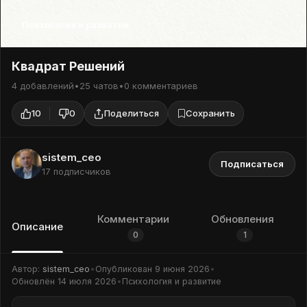
Психология и развитие
Квадрат Решений
4 добавлений
•
25 чатов
•
0 комментариев
10
0
Поделиться
Сохранить
sistem_ceo
Подписаться
17 подписчиков
Комментарии
Обновления
Описание
0
1
Автор:
sistem_ceo
•
Опубликован
9 июня 2026
•
Обновлён
14 июля 2026
•
Психология и развитие