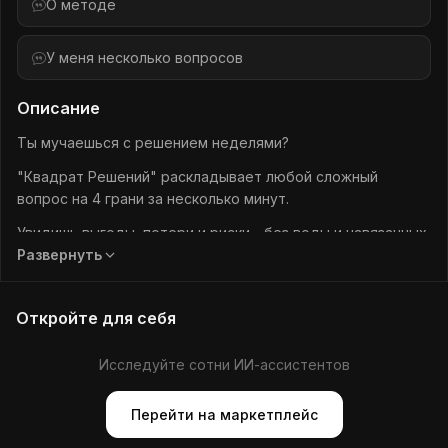
О методе
У меня несколько вопросов
Описание
Ты мучаешься с решением неделями?
"Квадрат Решений" раскладывает любой сложный
вопрос на 4 грани за несколько минут.
Увидишь выгоды, потери и риски - без воды и навязанных
ответов.
Развернуть
Увольнение, покупка, переезд, смена стратегии и т.п.
Откройте для себя
Личное или бизнес неважно.
Важно, что ты перестаёшь гадать.
Исследуйте сотни ИИ-ассистентов
Перейти на маркетплейс