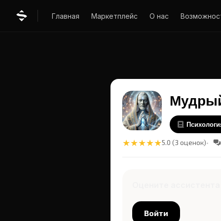
Главная
Маркетплейс
О нас
Возможнос
Мудрый
Психологи
★
★
★
★
★
5.0 (3 оценок)
Оцените ассистента
Войти