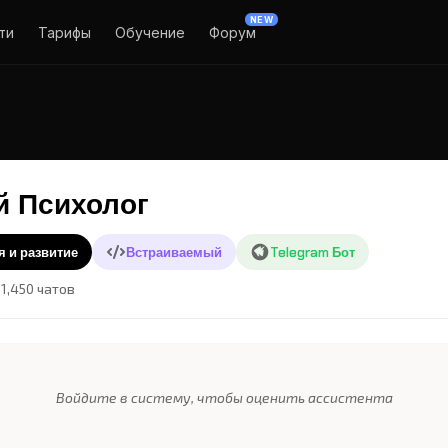
NEW
ти
Тарифы
Обучение
Форум
 Психолог
я и развитие
Встраиваемый
Telegram Бот
1,450 чатов
Войдите в систему, чтобы оценить ассистента