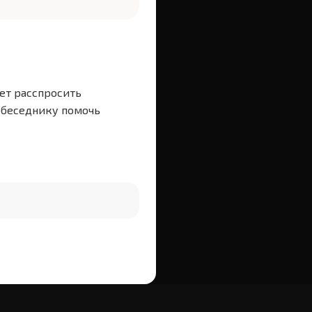
жет расспросить
собеседнику помочь