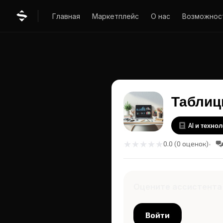
Главная
Маркетплейс
О нас
Возможнос
Табли
AI и техно
★
★
★
★
★
0.0 (0 оценок)
Оцените ассистента
Войти