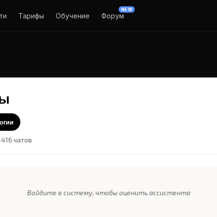
NEW
ти
Тарифы
Обучение
Форум
цы
логии
416 чатов
Войдите в систему, чтобы оценить ассистента