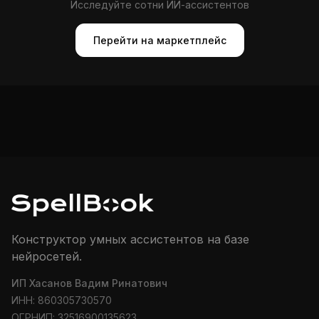
Исследуйте сотни ИИ-ассистентов
Перейти на маркетплейс
Конструктор умных ассистентов на базе
нейросетей.
ИП Хасанов Вадим Ринатович
ИНН: 860305730570
ОГРНИП: 32516900135623