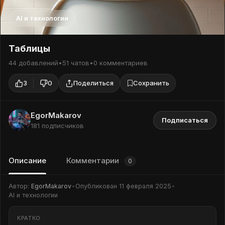
AI и технологии
Таблицы
44 добавлений
•
51 чатов
•
0 комментариев
3
0
Поделиться
Сохранить
EgorMakarov
Подписаться
181 подписчиков
Описание
Комментарии
0
Автор:
EgorMakarov
•
Опубликован
11 февраля 2025
•
AI и технологии
КРАТКО