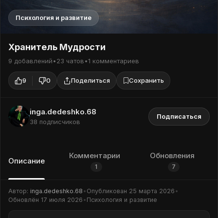
Психология и развитие
Хранитель Мудрости
9 добавлений
•
23 чатов
•
1 комментариев
9
0
Поделиться
Сохранить
inga.dedeshko.68
Подписаться
38 подписчиков
Комментарии
Обновления
Описание
1
7
Автор:
inga.dedeshko.68
•
Опубликован
25 марта 2026
•
Обновлён
17 июля 2026
•
Психология и развитие