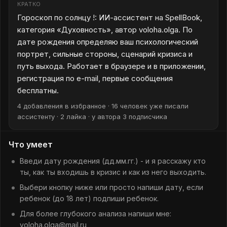
КРАТКО
Гороскоп по солнцу !: ИИ-ассистент на SpellBook,
категория «Духовность», автор voloha.olga. По
дате рождения определяю ваш психологический
портрет, сильные стороны, сценарий кризиса и
путь выхода. Работает в браузере и в приложении,
регистрация по e-mail, первые сообщения
бесплатны.
4 добавления в избранное · 16 человек уже писали
ассистенту · 2 лайка · у автора 3 подписчика
Что умеет
Введи дату рождения (дд.мм.гг.) - и я расскажу кто
ты, как ты входишь в кризис и как из него выходить.
Выбери кнопку ниже или просто напиши дату, если
ребенок (до 18 лет) подпиши ребенок.
Для более глубокого анализа напиши мне:
voloha.olga@mail.ru