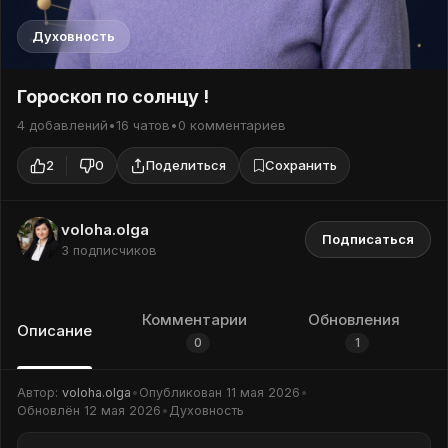
Духовность
Гороскоп по солнцу !
4 добавлений
•
16 чатов
•
0 комментариев
2
0
Поделиться
Сохранить
voloha.olga
Подписаться
3 подписчиков
Комментарии
Обновления
Описание
0
1
Автор:
voloha.olga
•
Опубликован
11 мая 2026
•
Обновлён
12 мая 2026
•
Духовность