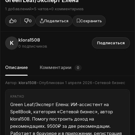
Green Leaf/Эксперт Елена
1 добавлений
•
5 чатов
•
0 комментариев
0
0
Поделиться
Сохранить
klora1508
K
Подписаться
0 подписчиков
Описание
Комментарии
0
Автор:
klora1508
•
Опубликован
1 апреля 2026
•
Сетевой бизнес
КРАТКО
Green Leaf/Эксперт Елена: ИИ-ассистент на
SpellBook, категория «Сетевой бизнес», автор
klora1508. Помогу построить доход на
рекомендациях. 9500₽ за две рекомендации.
Работает в браузере и в приложении, регистрация