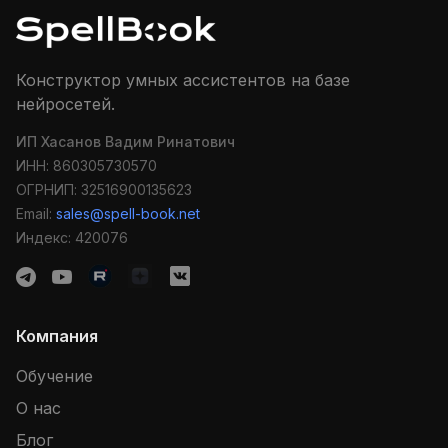
Конструктор умных ассистентов на базе
нейросетей.
ИП Хасанов Вадим Ринатович
ИНН: 860305730570
ОГРНИП: 32516900135623
Email:
sales@spell-book.net
Индекс: 420076
Компания
Обучение
О нас
Блог