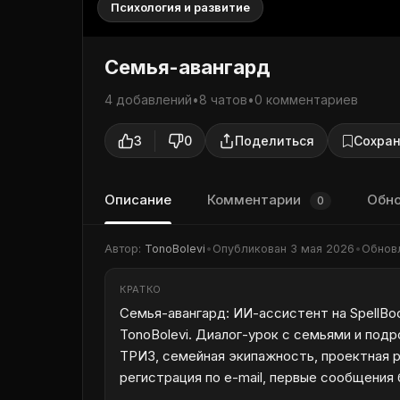
Психология и развитие
Семья-авангард
4 добавлений
•
8 чатов
•
0 комментариев
3
0
Поделиться
Сохран
Описание
Комментарии
Обн
0
Автор:
TonoBolevi
•
Опубликован
3 мая 2026
•
Обнов
КРАТКО
Семья-авангард: ИИ-ассистент на SpellBoo
TonoBolevi. Диалог-урок с семьями и под
ТРИЗ, семейная экипажность, проектная р
регистрация по e-mail, первые сообщения