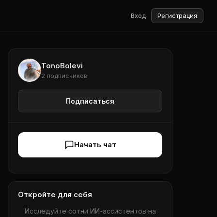
Вход
Регистрация
TonoBolevi
2 подписчиков
Подписаться
Начать чат
Откройте для себя
Исследуйте сотни ИИ-ассистентов на