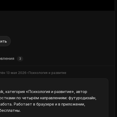
ить
овления
3
лён
13 мая 2026
•
Психология и развитие
k, категория «Психология и развитие», автор
ростками по четырём направлениям: футуродизайн,
абота. Работает в браузере и в приложении,
 бесплатны.