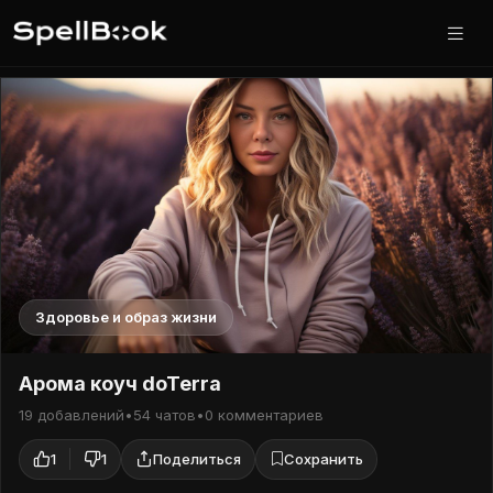
Здоровье и образ жизни
Арома коуч doTerra
19 добавлений
•
54 чатов
•
0 комментариев
1
1
Поделиться
Сохранить