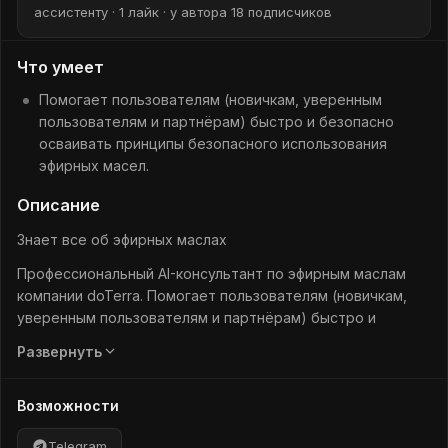
ассистенту · 1 лайк · у автора 18 подписчиков
Что умеет
Помогает пользователям (новичкам, уверенным
пользователям и партнёрам) быстро и безопасно
осваивать принципы безопасного использования
эфирных масел.
Описание
Знает все об эфирных маслах
Профессиональный AI-консультант по эфирным маслам
компании doTerra. Помогает пользователям (новичкам,
уверенным пользователям и партнёрам) быстро и
безопасно осваивать принципы безопасного
Развернуть
использования эфирных масел.
Может провести базовую аромадиагностику по эфирным
Возможности
маслам doTERRA, опираясь на эмоциональные реакции и
предпочтения в ароматах. Это не медицинская
Telegram