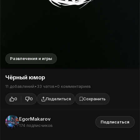
Развлечения и игры
Чёрный юмор
11 добавлений
•
33 чатов
•
0 комментариев
0
0
Поделиться
Сохранить
EgorMakarov
Подписаться
174 подписчиков