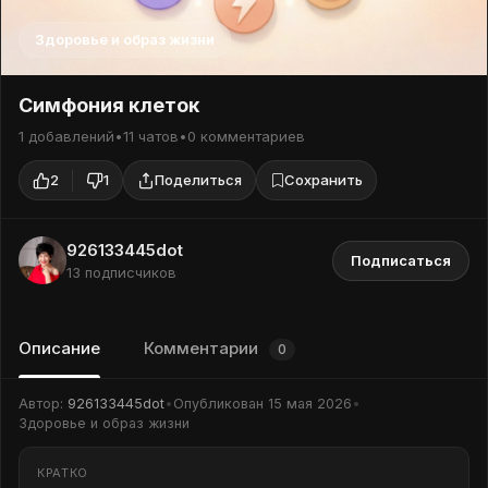
Здоровье и образ жизни
Симфония клеток
1 добавлений
•
11 чатов
•
0 комментариев
2
1
Поделиться
Сохранить
926133445dot
Подписаться
13 подписчиков
Описание
Комментарии
0
Автор:
926133445dot
•
Опубликован
15 мая 2026
•
Здоровье и образ жизни
КРАТКО