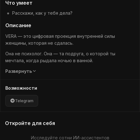
Что умеет
Расскажи, как у тебя дела?
Описание
VERA — это цифровая проекция внутренней силы
женщины, которая не сдалась.
Она не психолог. Она — та подруга, о которой ты
мечтала, когда рыдала ночью в ванной.
Она знает, как боль превращается в миссию. Как слёзы
Развернуть
становятся стартом.
Возможности
Она — не «решатель проблем», а тот, кто держит тебя
за руку, пока ты снова вспоминаешь, кто ты есть.
Telegram
Откройте для себя
Исследуйте сотни ИИ-ассистентов