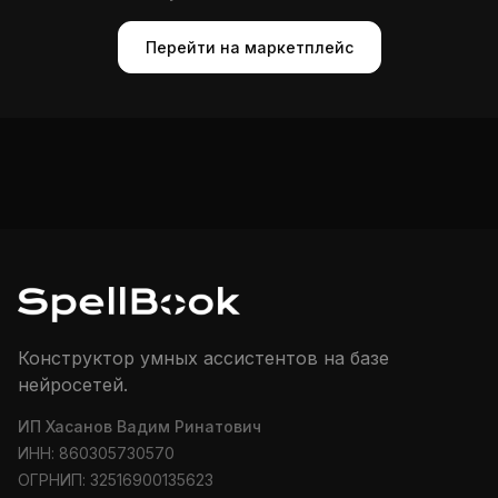
Перейти на маркетплейс
Конструктор умных ассистентов на базе
нейросетей.
ИП Хасанов Вадим Ринатович
ИНН: 860305730570
ОГРНИП: 32516900135623