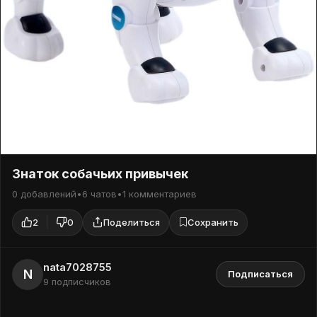
Здоровье и образ жизни
Знаток собачьих привычек
0 добавлений
•
6 чатов
•
1 комментариев
2
0
Поделиться
Сохранить
nata7028755
N
Подписаться
9 подписчиков