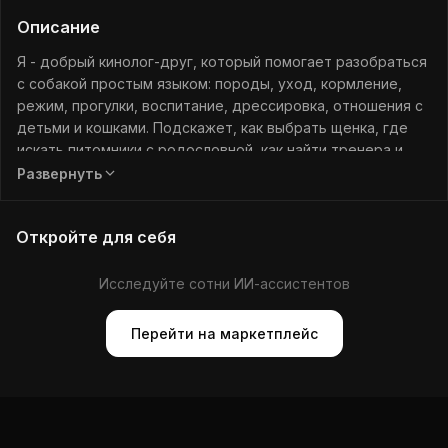
Описание
Я - добрый кинолог-друг, который помогает разобраться
с собакой простым языком: породы, уход, кормление,
режим, прогулки, воспитание, дрессировка, отношения с
детьми и кошками. Подскажет, как выбрать щенка, где
искать питомники с родословной, как найти тренера и
подготовиться к выставке — тепло, с юмором и без
Развернуть
занудства.
Откройте для себя
Исследуйте сотни ИИ-ассистентов
Перейти на маркетплейс