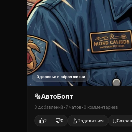
Здоровье и образ жизни
🔩АвтоБолт
3 добавлений
•
7 чатов
•
0 комментариев
2
0
Поделиться
Сохран