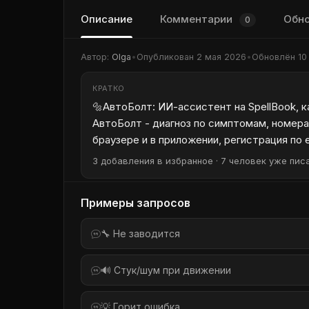
Описание
Комментарии
Обн
0
Автор:
Olga
•
Опубликован
2 мая 2026
•
Обновлён
10
КРАТКО
🔩АвтоБолт: ИИ-ассистент на SpellBook, к
АвтоБолт - диагноз по симптомам, номера
браузере и в приложении, регистрация по 
3 добавления в избранное · 7 человек уже писа
Примеры запросов
🔧 Не заводится
🔊 Стук/шум при движении
💡 Горит ошибка