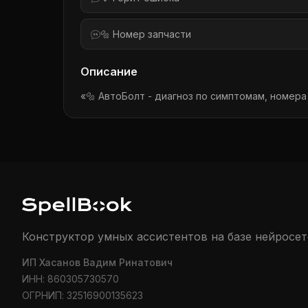
🔩 Номер запчасти
Описание
«🔩 АвтоБолт - диагноз по симптомам, номера
Конструктор умных ассистентов на базе нейросет
ИП Хасанов Вадим Ринатович
ИНН: 860305730570
ОГРНИП: 32516900135623