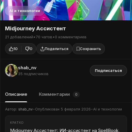
AI и технологии
Midjourney Ассистент
21 добавлений
•
70 чатов
•
0 комментариев
10
0
Поделиться
Сохранить
shab_nv
Подписаться
35 подписчиков
Описание
Комментарии
0
Автор:
shab_nv
•
Опубликован
5 февраля 2026
•
AI и технологии
КРАТКО
Midjourney Ассистент: ИИ-ассистент на SpellBook,