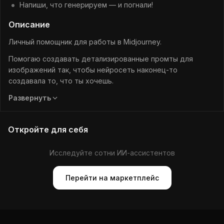
Напиши, что генерируем — и погнали!
Описание
Личный помощник для работы в Midjourney.
Помогаю создавать детализированные промты для
изображений так, чтобы нейросеть наконец-то
создавала то, что ты хочешь.
Подбираю стиль, освещение, композицию, материалы и
Развернуть
эффекты — всё, что нужно для идеальной картинки.
Объясняю просто и на русском. Даю рекомендации,
Откройте для себя
чтобы даже новичок получил профессиональный
результат.
Исследуйте сотни ИИ-ассистентов
Моя цель — сделать генерацию изображений простым и
творческим процессом. Чтобы твои идеи превращались в
Перейти на маркетплейс
визуал, который цепляет.
Идея → промт → вау-картинка.
Напиши, что генерируем — и погнали!