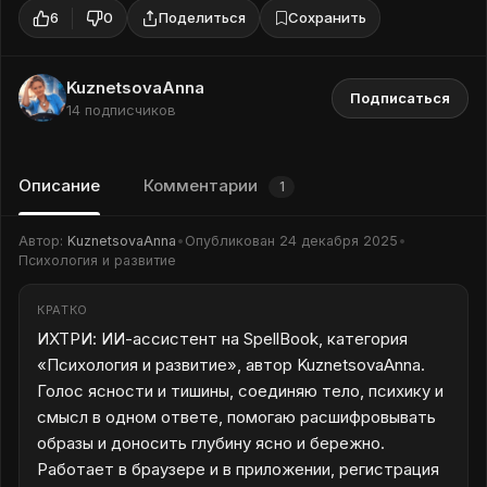
6
0
Поделиться
Сохранить
KuznetsovaAnna
Подписаться
14 подписчиков
Описание
Комментарии
1
Автор:
KuznetsovaAnna
•
Опубликован
24 декабря 2025
•
Психология и развитие
КРАТКО
ИХТРИ: ИИ-ассистент на SpellBook, категория
«Психология и развитие», автор KuznetsovaAnna.
Голос ясности и тишины, соединяю тело, психику и
смысл в одном ответе, помогаю расшифровывать
образы и доносить глубину ясно и бережно.
Работает в браузере и в приложении, регистрация