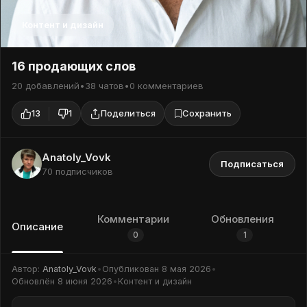
Контент и дизайн
16 продающих слов
20 добавлений
•
38 чатов
•
0 комментариев
13
1
Поделиться
Сохранить
Anatoly_Vovk
Подписаться
70 подписчиков
Комментарии
Обновления
Описание
0
1
Автор:
Anatoly_Vovk
•
Опубликован
8 мая 2026
•
Обновлён
8 июня 2026
•
Контент и дизайн