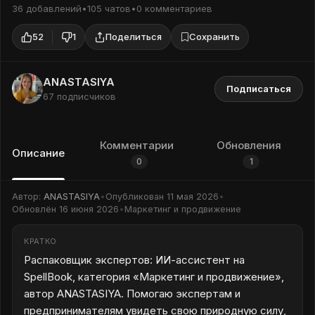
36 добавлений
•
105 чатов
•
0 комментариев
52
1
Поделиться
Сохранить
ANASTASIYA
Подписаться
67 подписчиков
Комментарии
Обновления
Описание
0
1
Автор:
ANASTASIYA
•
Опубликован
11 мая 2026
•
Обновлён
16 июня 2026
•
Маркетинг и продвижение
КРАТКО
Распаковщик экспертов: ИИ-ассистент на
SpellBook, категория «Маркетинг и продвижение»,
автор ANASTASIYA. Помогаю экспертам и
предпринимателям увидеть свою природную силу,