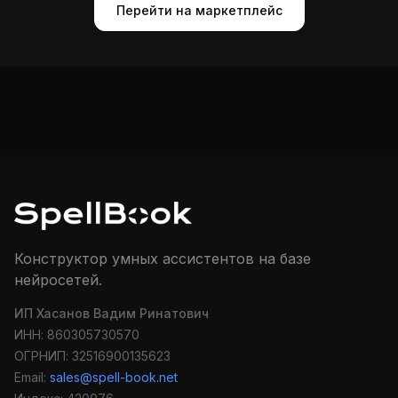
Перейти на маркетплейс
Конструктор умных ассистентов на базе
нейросетей.
ИП Хасанов Вадим Ринатович
ИНН: 860305730570
ОГРНИП: 32516900135623
Email:
sales@spell-book.net