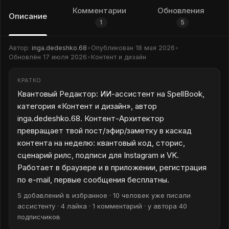
Комментарии
Обновления
Описание
1
5
Автор:
inga.dedeshko.68
•
Опубликован
18 мая 2026
•
Обновлён
17 июля 2026
•
Контент и дизайн
КРАТКО
Квантовый Редактор: ИИ-ассистент на SpellBook,
категория «Контент и дизайн», автор
inga.dedeshko.68. Контент-Архитектор
превращает твой пост/эфир/заметку в каскад
контента на неделю: квантовый код, сторис,
сценарий рилс, подписи для Instagram и VK.
Работает в браузере и в приложении, регистрация
по e-mail, первые сообщения бесплатны.
5 добавлений в избранное · 10 человек уже писали
ассистенту · 4 лайка · 1 комментарий · у автора 40
подписчиков