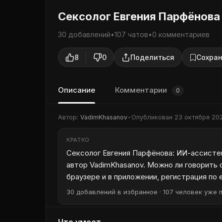
Сексолог Евгения Парфёнова
30 добавлений
•
107 чатов
•
0 комментариев
8
0
Поделиться
Сохран
Описание
Комментарии
0
Автор:
VadimKhasanov
•
Опубликован
23 октября 20
КРАТКО
Сексолог Евгения Парфёнова: ИИ-ассистент
автор VadimKhasanov. Можно ли говорить 
браузере и в приложении, регистрация по 
30 добавлений в избранное · 107 человек уже п