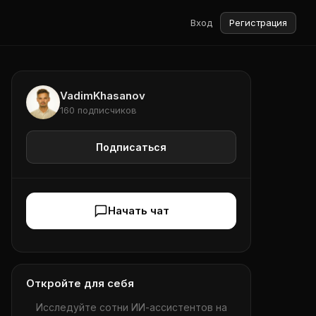
Вход
Регистрация
VadimKhasanov
160 подписчиков
Подписаться
Начать чат
Откройте для себя
Исследуйте сотни ИИ-ассистентов на