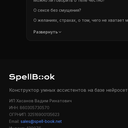
Можно ли говорить о теле честно?
О сексе без смущения?
О желаниях, страхах, о том, чего не хватает 
Я Евгения Парфёнова. Сексолог и психолог.
Развернуть
И я знаю, как часто мы замолкаем именно там,
О прикосновениях, которые стали формальны
О желаниях, которые пугают.
О стыде, который мешает быть живым.
О партнёре, которого любишь, но не понимаеш
Конструктор умных ассистентов на базе нейросет
Этот ИИ‑ассистент создан, чтобы ты мог гово
Чтобы шаг за шагом разбираться в себе, в тел
ИП Хасанов Вадим Ринатович
ИНН: 860305730570
Чтобы снова почувствовать, что можно быть
ОГРНИП: 32516900135623
Ты можешь задать любой вопрос - про секс, 
Email:
sales@spell-book.net