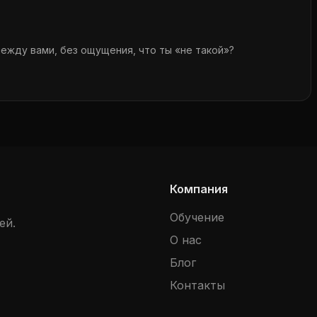
между вами, без ощущения, что ты «не такой»?
 где нужнее всего говорить.
ми.
Компания
ь, как приблизить.
Обучение
ей.
рить спокойно, открыто, без оценки.
О нас
е, в близости.
Блог
 желающим, чувствующим, живым.
Контакты
отношения, доверие, потерянное тепло.