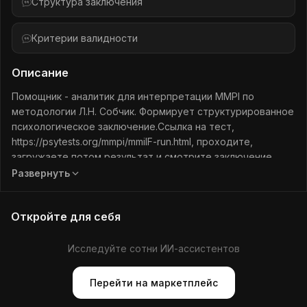
Структура заключения
Критерии валидности
Описание
Помощник - аналитик для интерпретации MMPI по
методологии Л.Н. Собчик. Формирует структурированное
психологическое заключение.Ссылка на тест,
https://psytests.org/mmpi/mmilF-run.html, проходите,
загружаете потом результат и смотрите заключение.
Цель указывать для профотбора или психологического
Развернуть
состояния. Лучше, конечно, смотреть психологу
компетентному!
Откройте для себя
Исследуйте сотни ИИ-ассистентов
Перейти на маркетплейс