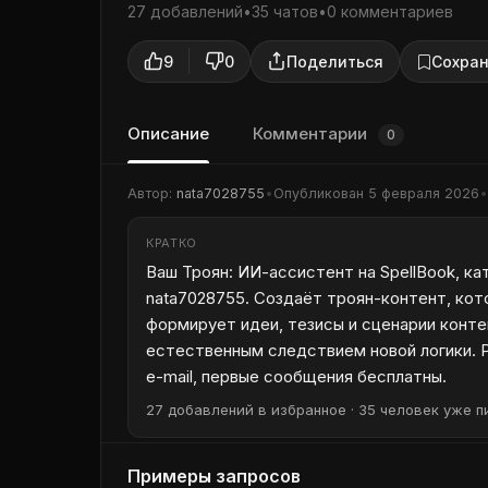
27 добавлений
•
35 чатов
•
0 комментариев
9
0
Поделиться
Сохран
Описание
Комментарии
0
Автор:
nata7028755
•
Опубликован
5 февраля 2026
•
КРАТКО
Ваш Троян: ИИ-ассистент на SpellBook, к
nata7028755. Создаёт троян-контент, ко
формирует идеи, тезисы и сценарии конте
естественным следствием новой логики. Р
e-mail, первые сообщения бесплатны.
27 добавлений в избранное · 35 человек уже пи
Примеры запросов