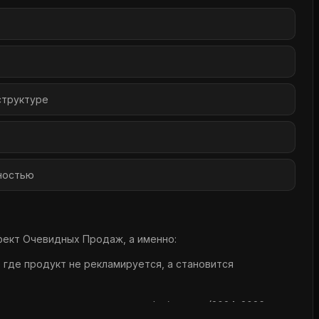
структуре
ностью
фект Очевидных Продаж, а именно:
 где продукт не рекламируется, а становится
одаж дорогих продуктов в инфобизнесе (2024–2026