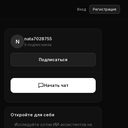
Вход
Регистрация
nata7028755
N
9 подписчиков
Подписаться
Начать чат
Откройте для себя
Исследуйте сотни ИИ-ассистентов на