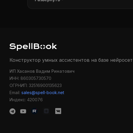
годы). Это не жёсткая "продажа в лоб", а им
полезный контент, обходит антирекламный фил
приводит к заявке/оплате почти автоматическ
Конструктор умных ассистентов на базе нейросет
ИП Хасанов Вадим Ринатович
ИНН: 860305730570
ОГРНИП: 32516900135623
Email:
sales@spell-book.net
Индекс: 420076