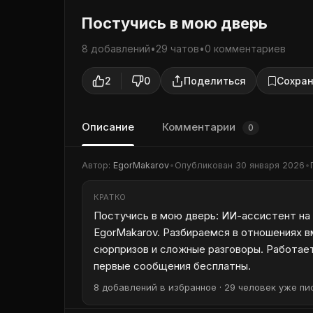
Постучись в мою дверь
8 добавлений
•
29 чатов
•
0 комментариев
2
0
Поделиться
Сохран
Описание
Комментарии
0
Автор:
EgorMakarov
•
Опубликован
30 января 2026
•
КРАТКО
Постучись в мою дверь: ИИ-ассистент на S
EgorMakarov. Разбираемся в отношениях в
сюрпризов и сложные разговоры. Работает 
первые сообщения бесплатны.
8 добавлений в избранное · 29 человек уже пис