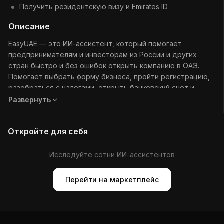
Получить резидентскую визу и Emirates ID
Описание
EasyUAE — это ИИ-ассистент, который помогает
предпринимателям и инвесторам из России и других
стран быстро и без ошибок открыть компанию в ОАЭ.
Помогает выбрать форму бизнеса, пройти регистрацию,
разобраться с налогами, открыть банковский счет и
получить резидентскую визу. Все этапы подробно с
Развернуть
актуальными советами и примерами.
Откройте для себя
Исследуйте сотни ИИ-ассистентов
Перейти на маркетплейс