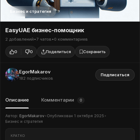
Бизнес и стратегия
EasyUAE бизнес-помощник
2 добавлений
•
7 чатов
•
0 комментариев
0
0
Поделиться
Сохранить
EgorMakarov
Подписаться
182 подписчиков
Описание
Комментарии
0
Автор:
EgorMakarov
•
Опубликован
1 октября 2025
•
Бизнес и стратегия
КРАТКО