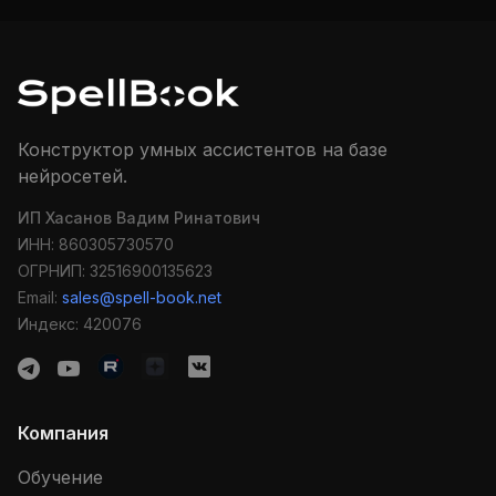
Он поможет тебе вспомнить, что твоё тело — не враг и
не мешок с бадами. Это организм, который всё ещё
верит, что ты вернёшься к нему.
И тогда улицы снова засветятся.
И ты не похудеешь. Ты вспомнишь себя.
Конструктор умных ассистентов на базе
нейросетей.
Готов выйти на прогулку?
ИП Хасанов Вадим Ринатович
ИНН: 860305730570
ОГРНИП: 32516900135623
Email:
sales@spell-book.net
Индекс: 420076
Компания
Обучение