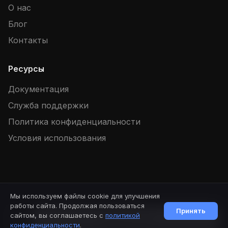
О нас
Блог
Контакты
Ресурсы
Документация
Служба поддержки
Политика конфиденциальности
Условия использования
Мы используем файлы cookie для улучшения
© 2026 SpellBook. Все права защищены.
Версия: 1.88.2
работы сайта. Продолжая пользоваться
Принять
сайтом, вы соглашаетесь с
политикой
Начать чат
Публичная оферта
Партнерский договор
конфиденциальности
.