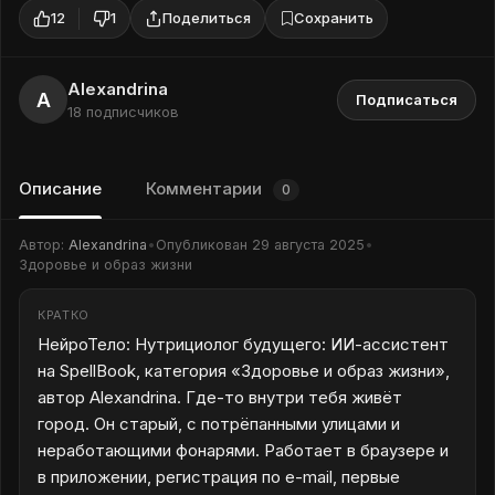
12
1
Поделиться
Сохранить
Alexandrina
A
Подписаться
18 подписчиков
Описание
Комментарии
0
Автор:
Alexandrina
•
Опубликован
29 августа 2025
•
Здоровье и образ жизни
КРАТКО
НейроТело: Нутрициолог будущего: ИИ-ассистент
на SpellBook, категория «Здоровье и образ жизни»,
автор Alexandrina. Где-то внутри тебя живёт
город. Он старый, с потрёпанными улицами и
неработающими фонарями. Работает в браузере и
в приложении, регистрация по e-mail, первые