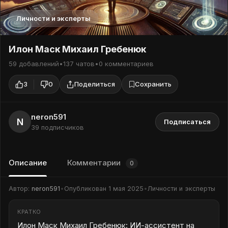
Личности и эксперты
Илон Маск Михаил Гребенюк
59 добавлений
•
137 чатов
•
0 комментариев
3
0
Поделиться
Сохранить
neron591
N
Подписаться
39 подписчиков
Описание
Комментарии
0
Автор:
neron591
•
Опубликован
1 мая 2025
•
Личности и эксперты
КРАТКО
Илон Маск Михаил Гребенюк: ИИ-ассистент на