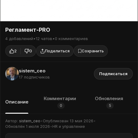
HR и управление
Регламент-PRO
4 добавлений
•
12 чатов
•
0 комментариев
2
0
Поделиться
Сохранить
sistem_ceo
Подписаться
17 подписчиков
Комментарии
Обновления
Описание
0
5
Автор:
sistem_ceo
•
Опубликован
13 мая 2026
•
Обновлён
1 июля 2026
•
HR и управление