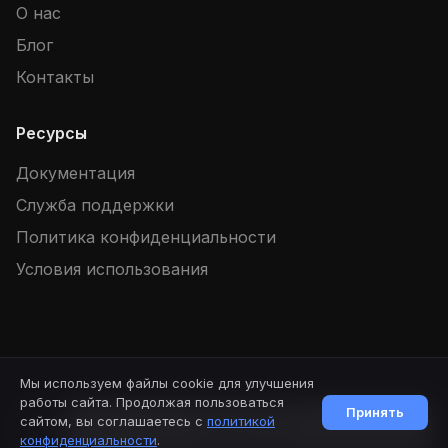
О нас
Блог
Контакты
Ресурсы
Документация
Служба поддержки
Политика конфиденциальности
Условия использования
Мы используем файлы cookie для улучшения
© 2026 SpellBook. Все права защищены.
Версия: 1.88.2
работы сайта. Продолжая пользоваться
Принять
сайтом, вы соглашаетесь с
политикой
Начать чат
Публичная оферта
Партнерский договор
конфиденциальности
.