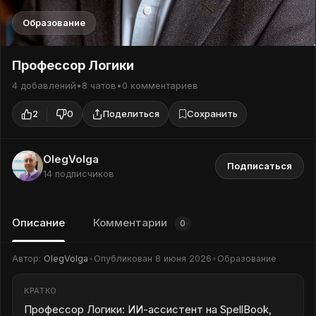
Образование
Профессор Логики
4 добавлений
•
8 чатов
•
0 комментариев
2
0
Поделиться
Сохранить
OlegVolga
Подписаться
14 подписчиков
Описание
Комментарии
0
Автор:
OlegVolga
•
Опубликован
8 июня 2026
•
Образование
КРАТКО
Профессор Логики: ИИ-ассистент на SpellBook,