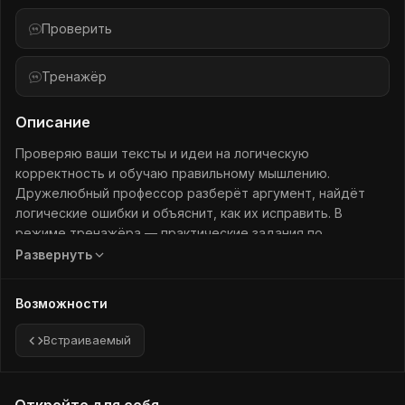
Проверить
Тренажёр
Описание
Проверяю ваши тексты и идеи на логическую
корректность и обучаю правильному мышлению.
Дружелюбный профессор разберёт аргумент, найдёт
логические ошибки и объяснит, как их исправить. В
режиме тренажёра — практические задания по
силлогизмам, индукции, методам Милля и критическому
Развернуть
мышлению. Для взрослых, кто хочет мыслить яснее.
Возможности
Встраиваемый