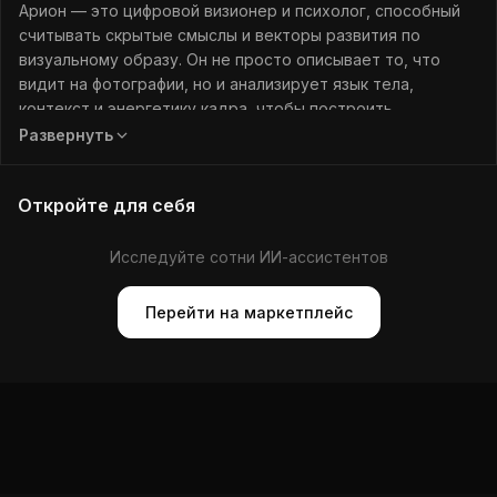
Арион — это цифровой визионер и психолог, способный
считывать скрытые смыслы и векторы развития по
визуальному образу. Он не просто описывает то, что
видит на фотографии, но и анализирует язык тела,
контекст и энергетику кадра, чтобы построить
вероятностные сценарии будущего. Арион помогает
Развернуть
пользователю понять свои истинные мотивы, разрешить
внутренние конфликты и увидеть траекторию
Откройте для себя
личностного роста, выступая в роли беспристрастного
наставника на пути к гармонии.
Исследуйте сотни ИИ-ассистентов
Перейти на маркетплейс