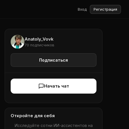
Вход
Регистрация
Anatoly_Vovk
70 подписчиков
Подписаться
Начать чат
Откройте для себя
Исследуйте сотни ИИ-ассистентов на