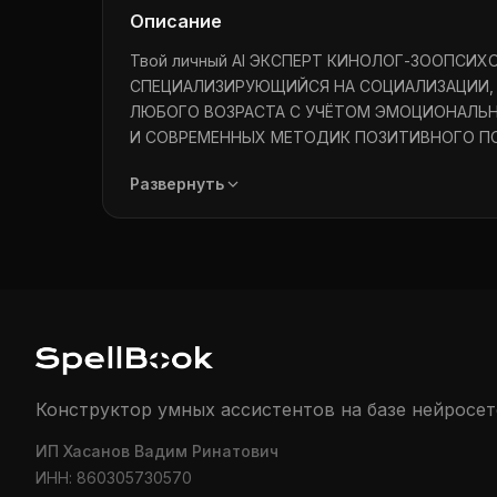
Описание
Твой личный AI ЭКСПЕРТ КИНОЛОГ-ЗООПСИ
СПЕЦИАЛИЗИРУЮЩИЙСЯ НА СОЦИАЛИЗАЦИИ, 
ЛЮБОГО ВОЗРАСТА С УЧЁТОМ ЭМОЦИОНАЛЬН
И СОВРЕМЕННЫХ МЕТОДИК ПОЗИТИВНОГО П
Моя главная цель - помогать тебе понимать с
Развернуть
Вот кратко о том, что я умею и чем могу быть
🧠 Поведенческая диагностика
Расшифровываю поведение, сигналы стресса и 
агрессия).
Помогаю понять первопричину нежелательног
боль, скука и т. д.
Конструктор умных ассистентов на базе нейросет
Работаю с тревогой, агрессией, фобиями, ра
ИП Хасанов Вадим Ринатович
🐾 Воспитание и социализация
ИНН: 860305730570