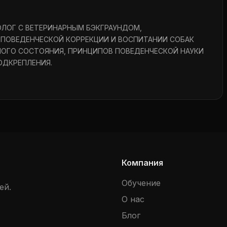
ХОЛОГ С ВЕТЕРИНАРНЫМ БЭКГРАУНДОМ,
ПОВЕДЕНЧЕСКОЙ КОРРЕКЦИИ И ВОСПИТАНИИ СОБАК
ОГО СОСТОЯНИЯ, ПРИНЦИПОВ ПОВЕДЕНЧЕСКОЙ НАУКИ
ОДКРЕПЛЕНИЯ.
обаку, а не просто «дрессировать» её.
 полезен 👇
эмоции собаки (зевота, облизывание, взгляд, поза, лай,
Компания
о поведения: страх, перевозбуждение, фрустрация,
Обучение
ей.
зрушительным поведением, гиперактивностью.
О нас
Блог