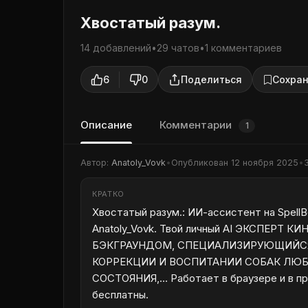
Хвостатый разум.
14 добавлений
•
29 чатов
•
1 комментариев
6
0
Поделиться
Сохран
Описание
Комментарии
1
Автор:
Anatoly_Vovk
•
Опубликован
12 ноября 2025
•
КРАТКО
Хвостатый разум.: ИИ-ассистент на SpellB
Anatoly_Vovk. Твой личный AI ЭКСПЕР
БЭКГРАУНДОМ, СПЕЦИАЛИЗИРУЮЩИЙСЯ
КОРРЕКЦИИ И ВОСПИТАНИИ СОБАК ЛЮ
СОСТОЯНИЯ,… Работает в браузере и в при
бесплатны.