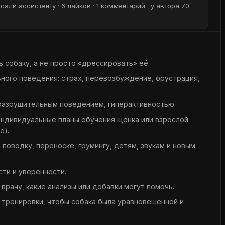
сали ассистенту · 6 лайков · 1 комментарий · у автора 70
ь собаку, а не просто «дрессировать» её.
ного поведения: страх, перевозбуждение, фрустрация,
 разрушительным поведением, гиперактивностью.
индивидуальные планы обучения щенка или взрослой
е).
 поводку, переноске, грумингу, детям, звукам и новым
ти и уверенности.
 врачу, какие анализы или добавки могут помочь.
и тренировки, чтобы собака была уравновешенной и