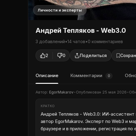
Личности и эксперты
Андрей Тепляков - Web3.0
3 добавлений
•
14 чатов
•
0 комментариев
2
0
Поделиться
Сохран
Описание
Комментарии
Обн
0
Автор:
EgorMakarov
•
Опубликован
25 мая 2026
•
Об
КРАТКО
Андрей Тепляков - Web3.0: ИИ-ассистент н
автор EgorMakarov. Эксперт по Web3 и ма
браузере и в приложении, регистрация по 